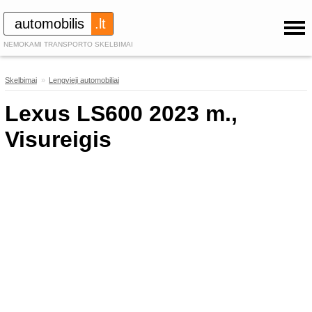
automobilis
.lt
NEMOKAMI TRANSPORTO SKELBIMAI
Skelbimai
»
Lengvieji automobiliai
101
Lexus LS600 2023 m.,
Visureigis