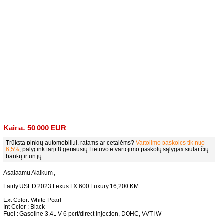
Kaina: 50 000 EUR
Trūksta pinigų automobiliui, ratams ar detalėms?
Vartojimo paskolos tik nuo
6,5%
, palygink tarp 8 geriausių Lietuvoje vartojimo paskolų sąlygas siūlančių
bankų ir unijų.
Asalaamu Alaikum ,
Fairly USED 2023 Lexus LX 600 Luxury 16,200 KM
Ext Color: White Pearl
Int Color : Black
Fuel : Gasoline 3.4L V-6 port/direct injection, DOHC, VVT-iW