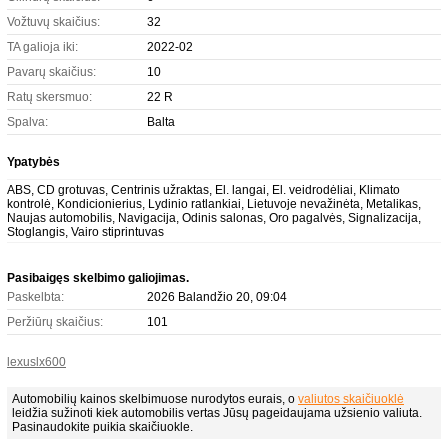
Vožtuvų skaičius:
32
TA galioja iki:
2022-02
Pavarų skaičius:
10
Ratų skersmuo:
22 R
Spalva:
Balta
Ypatybės
ABS, CD grotuvas, Centrinis užraktas, El. langai, El. veidrodėliai, Klimato
kontrolė, Kondicionierius, Lydinio ratlankiai, Lietuvoje nevažinėta, Metalikas,
Naujas automobilis, Navigacija, Odinis salonas, Oro pagalvės, Signalizacija,
Stoglangis, Vairo stiprintuvas
Pasibaigęs skelbimo galiojimas.
Paskelbta:
2026 Balandžio 20, 09:04
Peržiūrų skaičius:
101
lexuslx600
Automobilių kainos skelbimuose nurodytos eurais, o
valiutos skaičiuoklė
leidžia sužinoti kiek automobilis vertas Jūsų pageidaujama užsienio valiuta.
Pasinaudokite puikia skaičiuokle.