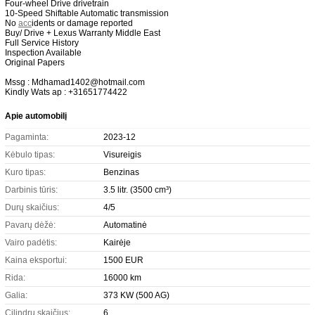
Four-wheel Drive drivetrain
10-Speed Shiftable Automatic transmission
No
acc
idents or damage reported
Buy/ Drive + Lexus Warranty Middle East
Full Service History
Inspection Available
Original Papers
Mssg : Mdhamad1402@hotmail.com
Kindly Wats ap : +31651774422
Apie automobilį
Pagaminta:
2023-12
Kėbulo tipas:
Visureigis
Kuro tipas:
Benzinas
Darbinis tūris:
3.5 litr. (3500 cm³)
Durų skaičius:
4/5
Pavarų dėžė:
Automatinė
Vairo padėtis:
Kairėje
Kaina eksportui:
1500 EUR
Rida:
16000 km
Galia:
373 KW (500 AG)
Cilindrų skaičius:
6