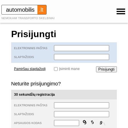
automobilis
.lt
NEMOKAMI TRANSPORTO SKELBIMAI
Prisijungti
ELEKTRONINIS PAŠTAS
SLAPTAŽODIS
Pamiršau slaptažodį
Įsiminti mane
Neturite prisijungimo?
30 sekundžių registracija
ELEKTRONINIS PAŠTAS
SLAPTAŽODIS
APSAUGOS KODAS