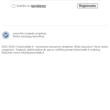
Sutinku su
taisyklėmis
Lietuviško kapitalo projektas.
Rinkis paslaugą lietuvišką!
2001-2026 © Automobilis.lt - nemokami transporto skelbimai. Iškilo klausimų?
Visos teisės
saugomos. Kopijuoti, platinti galima tik gavus raštišką portalo Automobilis.lt sutikimą.
Rašykite mums info[et]automobilis.lt