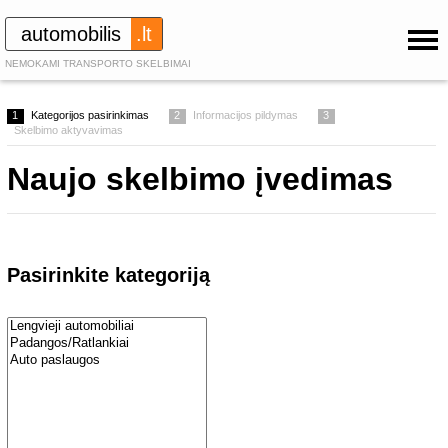
automobilis
.lt
NEMOKAMI TRANSPORTO SKELBIMAI
1
Kategorijos pasirinkimas
2
Informacijos pildymas
3
Skelbimo aktyvavimas
Naujo skelbimo įvedimas
Pasirinkite kategoriją