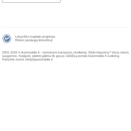
Lietuviško kapitalo projektas.
Rinkis paslaugą lietuvišką!
2001-2026 © Automobilis.lt - nemokami transporto skelbimai. Iškilo klausimų?
Visos teisės
saugomos. Kopijuoti, platinti galima tik gavus raštišką portalo Automobilis.lt sutikimą.
Rašykite mums info[et]automobilis.lt