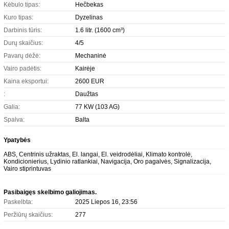
Kėbulo tipas:
Hečbekas
Kuro tipas:
Dyzelinas
Darbinis tūris:
1.6 litr. (1600 cm³)
Durų skaičius:
4/5
Pavarų dėžė:
Mechaninė
Vairo padėtis:
Kairėje
Kaina eksportui:
2600 EUR
:
Daužtas
Galia:
77 KW (103 AG)
Spalva:
Balta
Ypatybės
ABS, Centrinis užraktas, El. langai, El. veidrodėliai, Klimato kontrolė,
Kondicionierius, Lydinio ratlankiai, Navigacija, Oro pagalvės, Signalizacija,
Vairo stiprintuvas
Pasibaigęs skelbimo galiojimas.
Paskelbta:
2025 Liepos 16, 23:56
Peržiūrų skaičius:
277