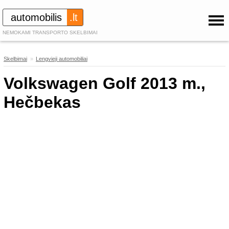
automobilis
.lt
NEMOKAMI TRANSPORTO SKELBIMAI
Skelbimai
»
Lengvieji automobiliai
277
Volkswagen Golf 2013 m.,
Hečbekas