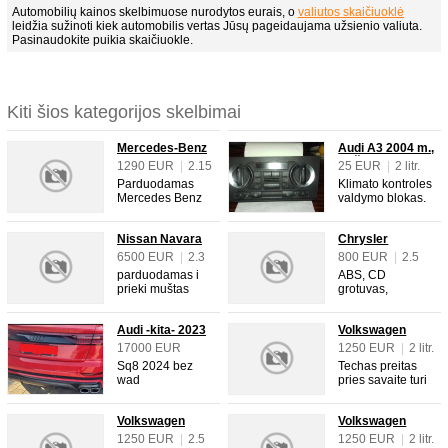
Automobilių kainos skelbimuose nurodytos eurais, o
valiutos skaičiuoklė
leidžia sužinoti kiek automobilis vertas Jūsų pageidaujama užsienio valiuta.
Pasinaudokite puikia skaičiuokle.
Kiti šios kategorijos skelbimai
Mercedes-Benz
Audi A3 2004 m.,
C 200 2006 m.,
Hečbekas
1290 EUR
|
2.15
25 EUR
|
2 litr.
Universalas
litr.
|
Automatinė
Parduodamas
Klimato kontroles
|
90 KW
Mercedes Benz
valdymo blokas.
|
360000 km
C200 CDI, 2005
|
Pilka
|
4/5
11 mėn., 2.1l
Nissan Navara
Chrysler
90kw, VIN
2018 m., Pikapas
Voyager 2001
WDB2032071F7
6500 EUR
|
2.3
800 EUR
|
2.5
m., Vienatūris
70962. Galiojanti
litr.
|
Automatinė
litr.
|
Mechaninė
parduodamas i
ABS, CD
TA iki 2026.09.24.
|
140 KW
|
105 KW
prieki muštas
grotuvas,
Ekonomiškas
|
142000 km
|
332000 km
automobilis
Centrinis
variklis ir
|
4/5
|
Juoda
|
4/5
buferis tvarkomas
užraktas, El.
automatinė
Audi -kita- 2023
Volkswagen
žibintas
langai, El.
pavarų dėžė
m., Visureigis
Passat 2006 m.,
keičiamas. ABS,
veidrodėliai,
17000 EUR
1250 EUR
|
2 litr.
veikia be
Sedanas
Centrinis
Kasečių grotuvas,
|
4000 litr.
|
Mechaninė
priekaištų,
Sq8 2024 bez
Techas preitas
užraktas, El.
Kondicionierius,
|
Automatinė
|
96 KW
aptarnavimai
wad
pries savaite turi
langai, El.
Lydinio ratlankiai,
|
507 KW
|
400000 km
visada daryti
wyrejestrowane
smulkiu
veidrodėliai,
Metalikas, Odinis
|
24000 km
|
4/5
laiku. Prieš metus
auto w Polsce.
kosmetiniu
Klimato kontrolė,
salonas, Oro
|
Raudona
Volkswagen
Volkswagen
pilnai sutvarkyta
ABS, Centrinis
Kebulo defektu
Kondicionierius,
pagalvės, Vairo
Multivan 1992
Passat 2006 m.,
gal
užraktas, El.
tel060793894.
1250 EUR
|
2.5
1250 EUR
|
2 litr.
Lydinio ratlankiai,
stiprintuvas.