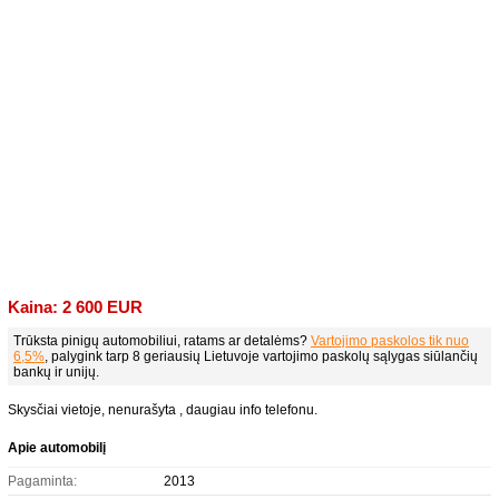
Kaina: 2 600 EUR
Trūksta pinigų automobiliui, ratams ar detalėms?
Vartojimo paskolos tik nuo
6,5%
, palygink tarp 8 geriausių Lietuvoje vartojimo paskolų sąlygas siūlančių
bankų ir unijų.
Skysčiai vietoje, nenurašyta , daugiau info telefonu.
Apie automobilį
Pagaminta:
2013