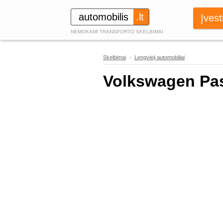
automobilis
.lt
Įvest
NEMOKAMI TRANSPORTO SKELBIMAI
Skelbimai
»
Lengvieji automobiliai
323
Volkswagen Pas