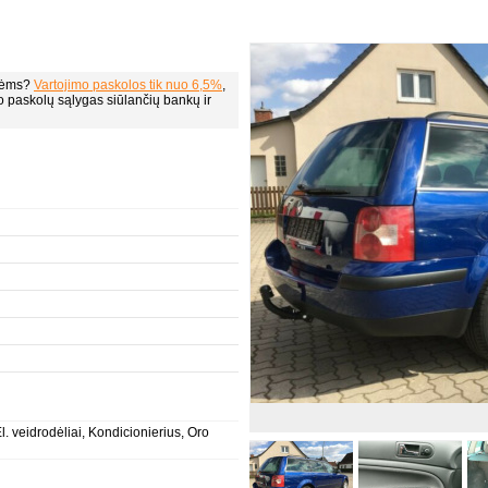
alėms?
Vartojimo paskolos tik nuo 6,5%
,
mo paskolų sąlygas siūlančių bankų ir
l. veidrodėliai, Kondicionierius, Oro