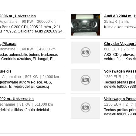
006 m., Universalas
Audi A3 2004 m.,
Automatinė
|
90 KW
|
360000 km
25 EUR
|
2 litr.
Benz C200 CDI, 2005 11 mėn., 2.1l
Klimato kontroles 
70962. Galiojanti TA iki 2026.09.24.
 automatinė pavarų dėžė veikia be
visada daryti laiku. Prieš metus pilnai
, Pikapas
Chrysler Voyager 
utomatinė
|
140 KW
|
142000 km
800 EUR
|
2.5 litr.
|
Juoda
|
4/5
štas automobilis buferis tvarkomas
ABS, CD grotuvas, C
Centrinis užraktas, El. langai, El.
veidrodėliai, Kaseč
ntrolė, Kondicionierius, Lydinio
ratlankiai, Metalik
važinėta, Metalikas, Navigacija, Odinis
stiprintuvas.
ureigis
Volkswagen Passa
|
Automatinė
|
507 KW
|
24000 km
1250 EUR
|
2 litr.
estrowane auto w Polsce. ABS,
Techas preitas prie
angai, El. veidrodėliai, Kasečių
defektu tel0607938
ė, Kondicionierius, Lydinio ratlankiai,
El. langai, El. veid
etalikas, Naujas automobilis,
Lydinio ratlankiai, 
992 m., Universalas
Volkswagen Passa
echaninė
|
81 KW
|
511000 km
1250 EUR
|
2 litr.
iekinis stiklas kėbulo defektai.
Techas preitas prie
defektu tel0607938
El. langai, El. veid
Lydinio ratlankiai, 