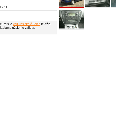
12:11
eurais, o
valiutos skaičiuoklė
leidžia
daujama užsienio valiuta.