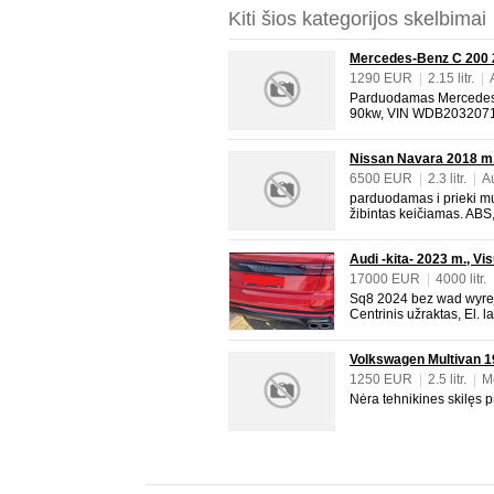
Kiti šios kategorijos skelbimai
Mercedes-Benz C 200 2
1290 EUR
|
2.15 litr.
|
|
Pilka
|
4/5
Parduodamas Mercedes 
90kw, VIN WDB2032071F7
Ekonomiškas variklis ir
priekaištų, aptarnavimai 
Nissan Navara 2018 m.
sutvarkyta gal
6500 EUR
|
2.3 litr.
|
A
|
4/5
parduodamas i prieki mu
žibintas keičiamas. ABS, 
veidrodėliai, Klimato ko
ratlankiai, Lietuvoje ne
Audi -kita- 2023 m., Vis
salonas, O
17000 EUR
|
4000 litr.
|
Raudona
Sq8 2024 bez wad wyrej
Centrinis užraktas, El. l
grotuvas, Klimato kontrol
Lietuvoje nevažinėta, M
Volkswagen Multivan 1
Navigacija, Odinis sal
1250 EUR
|
2.5 litr.
|
M
|
Raudona
|
4/5
Nėra tehnikines skilęs pr