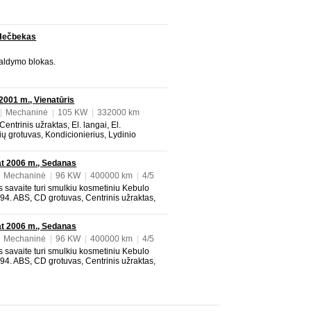
 Hečbekas
valdymo blokas.
2001 m., Vienatūris
|
Mechaninė
|
105 KW
|
332000 km
entrinis užraktas, El. langai, El.
ių grotuvas, Kondicionierius, Lydinio
as, Odinis salonas, Oro pagalvės, Vairo
t 2006 m., Sedanas
|
Mechaninė
|
96 KW
|
400000 km
|
4/5
s savaite turi smulkiu kosmetiniu Kebulo
94. ABS, CD grotuvas, Centrinis užraktas,
rodėliai, Klimato kontrolė, Kondicionierius,
Odinis salonas, Oro pagalvės, Vairo stiprintu
t 2006 m., Sedanas
|
Mechaninė
|
96 KW
|
400000 km
|
4/5
s savaite turi smulkiu kosmetiniu Kebulo
94. ABS, CD grotuvas, Centrinis užraktas,
rodėliai, Klimato kontrolė, Kondicionierius,
Odinis salonas, Oro pagalvės, Vairo stiprintu