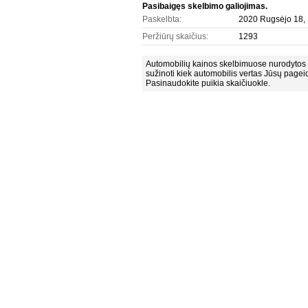
Pasibaigęs skelbimo galiojimas.
Paskelbta:
2020 Rugsėjo 18, 
Peržiūrų skaičius:
1293
Automobilių kainos skelbimuose nurodytos 
sužinoti kiek automobilis vertas Jūsų pagei
Pasinaudokite puikia skaičiuokle.