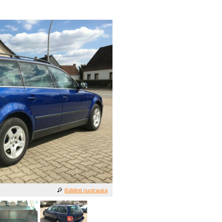
išdidinti nuotrauką