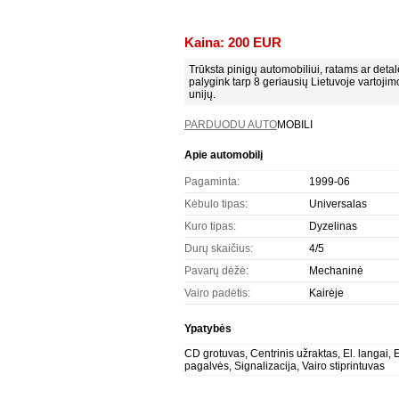
Kaina: 200 EUR
Trūksta pinigų automobiliui, ratams ar det
palygink tarp 8 geriausių Lietuvoje vartoji
unijų.
PARDUODU AUTO
MOBILI
Apie automobilį
Pagaminta:
1999-06
Kėbulo tipas:
Universalas
Kuro tipas:
Dyzelinas
Durų skaičius:
4/5
Pavarų dėžė:
Mechaninė
Vairo padėtis:
Kairėje
Ypatybės
CD grotuvas, Centrinis užraktas, El. langai, E
pagalvės, Signalizacija, Vairo stiprintuvas