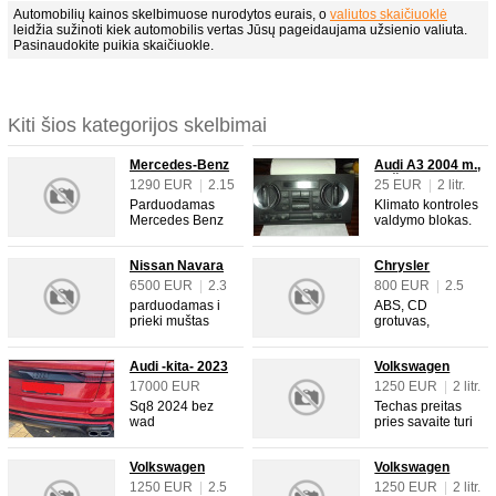
Automobilių kainos skelbimuose nurodytos eurais, o
valiutos skaičiuoklė
leidžia sužinoti kiek automobilis vertas Jūsų pageidaujama užsienio valiuta.
Pasinaudokite puikia skaičiuokle.
Kiti šios kategorijos skelbimai
Mercedes-Benz
Audi A3 2004 m.,
C 200 2006 m.,
Hečbekas
1290 EUR
|
2.15
25 EUR
|
2 litr.
Universalas
litr.
|
Automatinė
Parduodamas
Klimato kontroles
|
90 KW
Mercedes Benz
valdymo blokas.
|
360000 km
C200 CDI, 2005
|
Pilka
|
4/5
11 mėn., 2.1l
Nissan Navara
Chrysler
90kw, VIN
2018 m., Pikapas
Voyager 2001
WDB2032071F7
6500 EUR
|
2.3
800 EUR
|
2.5
m., Vienatūris
70962. Galiojanti
litr.
|
Automatinė
litr.
|
Mechaninė
parduodamas i
ABS, CD
TA iki 2026.09.24.
|
140 KW
|
105 KW
prieki muštas
grotuvas,
Ekonomiškas
|
142000 km
|
332000 km
automobilis
Centrinis
variklis ir
|
4/5
|
Juoda
|
4/5
buferis tvarkomas
užraktas, El.
automatinė
Audi -kita- 2023
Volkswagen
žibintas
langai, El.
pavarų dėžė
m., Visureigis
Passat 2006 m.,
keičiamas. ABS,
veidrodėliai,
17000 EUR
1250 EUR
|
2 litr.
veikia be
Sedanas
Centrinis
Kasečių grotuvas,
|
4000 litr.
|
Mechaninė
priekaištų,
Sq8 2024 bez
Techas preitas
užraktas, El.
Kondicionierius,
|
Automatinė
|
96 KW
aptarnavimai
wad
pries savaite turi
langai, El.
Lydinio ratlankiai,
|
507 KW
|
400000 km
visada daryti
wyrejestrowane
smulkiu
veidrodėliai,
Metalikas, Odinis
|
24000 km
|
4/5
laiku. Prieš metus
auto w Polsce.
kosmetiniu
Klimato kontrolė,
salonas, Oro
|
Raudona
Volkswagen
Volkswagen
pilnai sutvarkyta
ABS, Centrinis
Kebulo defektu
Kondicionierius,
pagalvės, Vairo
Multivan 1992
Passat 2006 m.,
gal
užraktas, El.
tel060793894.
1250 EUR
|
2.5
1250 EUR
|
2 litr.
Lydinio ratlankiai,
stiprintuvas.