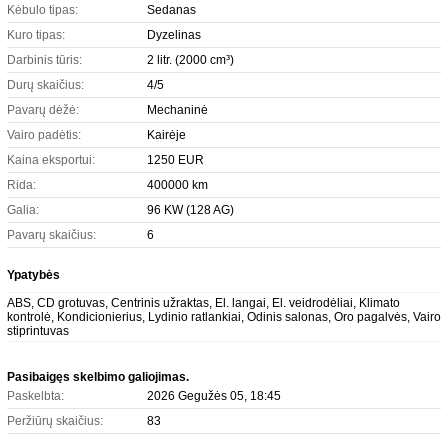
Kėbulo tipas:
Sedanas
Kuro tipas:
Dyzelinas
Darbinis tūris:
2 litr. (2000 cm³)
Durų skaičius:
4/5
Pavarų dėžė:
Mechaninė
Vairo padėtis:
Kairėje
Kaina eksportui:
1250 EUR
Rida:
400000 km
Galia:
96 KW (128 AG)
Pavarų skaičius:
6
Ypatybės
ABS, CD grotuvas, Centrinis užraktas, El. langai, El. veidrodėliai, Klimato
kontrolė, Kondicionierius, Lydinio ratlankiai, Odinis salonas, Oro pagalvės, Vairo
stiprintuvas
Pasibaigęs skelbimo galiojimas.
Paskelbta:
2026 Gegužės 05, 18:45
Peržiūrų skaičius:
83