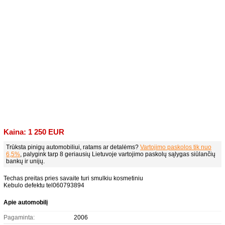
Kaina: 1 250 EUR
Trūksta pinigų automobiliui, ratams ar detalėms?
Vartojimo paskolos tik nuo
6,5%
, palygink tarp 8 geriausių Lietuvoje vartojimo paskolų sąlygas siūlančių
bankų ir unijų.
Techas preitas pries savaite turi smulkiu kosmetiniu
Kebulo defektu tel060793894
Apie automobilį
Pagaminta:
2006