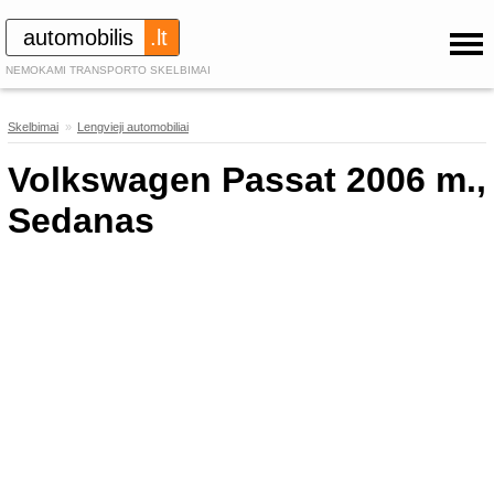
automobilis
.lt
NEMOKAMI TRANSPORTO SKELBIMAI
Skelbimai
»
Lengvieji automobiliai
83
Volkswagen Passat 2006 m.,
Sedanas