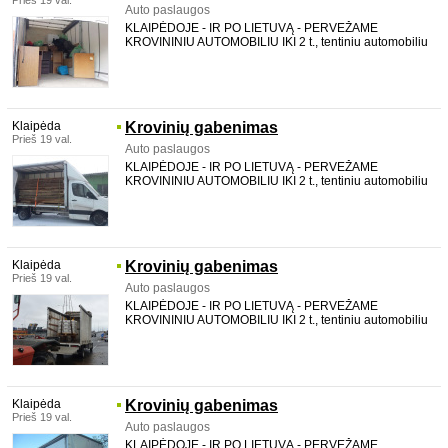
Prieš 19 val.
Auto paslaugos
KLAIPĖDOJE - IR PO LIETUVĄ - PERVEŽAME
KROVININIU AUTOMOBILIU IKI 2 t., tentiniu automobiliu
su LIFTU, galima pakrauti per šoną. TALPINAME iki 20
m3. aukštis 2,2 m plotis 2,12 m ilgis 4,36 m Vežame
baldus, statybines medžiagas, buitinę techniką, medi
Klaipėda
Krovinių gabenimas
Prieš 19 val.
Auto paslaugos
KLAIPĖDOJE - IR PO LIETUVĄ - PERVEŽAME
KROVININIU AUTOMOBILIU IKI 2 t., tentiniu automobiliu
su LIFTU, galima pakrauti per šoną. TALPINAME iki 20
m3. aukštis 2,2 m plotis 2,12 m ilgis 4,36 m Vežame
baldus, statybines medžiagas, buitinę techniką, medi
Klaipėda
Krovinių gabenimas
Prieš 19 val.
Auto paslaugos
KLAIPĖDOJE - IR PO LIETUVĄ - PERVEŽAME
KROVININIU AUTOMOBILIU IKI 2 t., tentiniu automobiliu
su LIFTU, galima pakrauti per šoną. TALPINAME iki 20
m3. aukštis 2,2 m plotis 2,12 m ilgis 4,36 m Vežame
baldus, statybines medžiagas, buitinę techniką, medi
Klaipėda
Krovinių gabenimas
Prieš 19 val.
Auto paslaugos
KLAIPĖDOJE - IR PO LIETUVĄ - PERVEŽAME