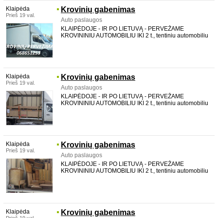
Klaipėda
Krovinių gabenimas
Prieš 19 val.
Auto paslaugos
KLAIPĖDOJE - IR PO LIETUVĄ - PERVEŽAME
KROVININIU AUTOMOBILIU IKI 2 t., tentiniu automobiliu
su LIFTU, galima pakrauti per šoną. TALPINAME iki 20
m3. aukštis 2,2 m plotis 2,12 m ilgis 4,36 m Vežame
baldus, statybines medžiagas, buitinę techniką, medi
Klaipėda
Krovinių gabenimas
Prieš 19 val.
Auto paslaugos
KLAIPĖDOJE - IR PO LIETUVĄ - PERVEŽAME
KROVININIU AUTOMOBILIU IKI 2 t., tentiniu automobiliu
su LIFTU, galima pakrauti per šoną. TALPINAME iki 20
m3. aukštis 2,2 m plotis 2,12 m ilgis 4,36 m Vežame
baldus, statybines medžiagas, buitinę techniką, medi
Klaipėda
Krovinių gabenimas
Prieš 19 val.
Auto paslaugos
KLAIPĖDOJE - IR PO LIETUVĄ - PERVEŽAME
KROVININIU AUTOMOBILIU IKI 2 t., tentiniu automobiliu
su LIFTU, galima pakrauti per šoną. TALPINAME iki 20
m3. aukštis 2,2 m plotis 2,12 m ilgis 4,36 m Vežame
baldus, statybines medžiagas, buitinę techniką, medi
Klaipėda
Krovinių gabenimas