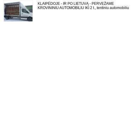
KLAIPĖDOJE - IR PO LIETUVĄ - PERVEŽAME
KROVININIU AUTOMOBILIU IKI 2 t., tentiniu automobiliu
su LIFTU, galima pakrauti per šoną. TALPINAME iki 20
m3. aukštis 2,2 m plotis 2,12 m ilgis 4,36 m Vežame
baldus, statybines medžiagas, buitinę techniką, medi