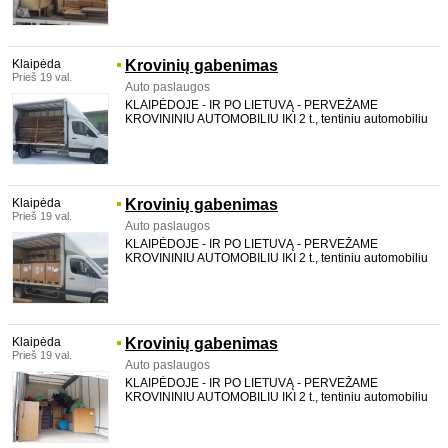
m3. aukštis 2,2 m plotis 2,12 m ilgis 4,36 m Vežame
baldus, statybines medžiagas, buitinę techniką, medi
Klaipėda
Krovinių gabenimas
Prieš 19 val.
Auto paslaugos
KLAIPĖDOJE - IR PO LIETUVĄ - PERVEŽAME
KROVININIU AUTOMOBILIU IKI 2 t., tentiniu automobiliu
su LIFTU, galima pakrauti per šoną. TALPINAME iki 20
m3. aukštis 2,2 m plotis 2,12 m ilgis 4,36 m Vežame
baldus, statybines medžiagas, buitinę techniką, medi
Klaipėda
Krovinių gabenimas
Prieš 19 val.
Auto paslaugos
KLAIPĖDOJE - IR PO LIETUVĄ - PERVEŽAME
KROVININIU AUTOMOBILIU IKI 2 t., tentiniu automobiliu
su LIFTU, galima pakrauti per šoną. TALPINAME iki 20
m3. aukštis 2,2 m plotis 2,12 m ilgis 4,36 m Vežame
baldus, statybines medžiagas, buitinę techniką, medi
Klaipėda
Krovinių gabenimas
Prieš 19 val.
Auto paslaugos
KLAIPĖDOJE - IR PO LIETUVĄ - PERVEŽAME
KROVININIU AUTOMOBILIU IKI 2 t., tentiniu automobiliu
su LIFTU, galima pakrauti per šoną. TALPINAME iki 20
m3. aukštis 2,2 m plotis 2,12 m ilgis 4,36 m Vežame
baldus, statybines medžiagas, buitinę techniką, medi