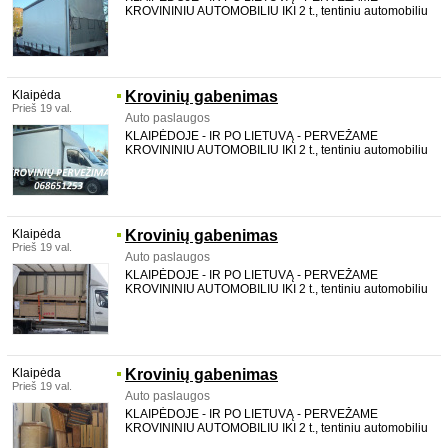
KROVININIU AUTOMOBILIU IKI 2 t., tentiniu automobiliu
su LIFTU, galima pakrauti per šoną. TALPINAME iki 20
m3. aukštis 2,2 m plotis 2,12 m ilgis 4,36 m Vežame
baldus, statybines medžiagas, buitinę techniką, medi
Klaipėda
Krovinių gabenimas
Prieš 19 val.
Auto paslaugos
KLAIPĖDOJE - IR PO LIETUVĄ - PERVEŽAME
KROVININIU AUTOMOBILIU IKI 2 t., tentiniu automobiliu
su LIFTU, galima pakrauti per šoną. TALPINAME iki 20
m3. aukštis 2,2 m plotis 2,12 m ilgis 4,36 m Vežame
baldus, statybines medžiagas, buitinę techniką, medi
Klaipėda
Krovinių gabenimas
Prieš 19 val.
Auto paslaugos
KLAIPĖDOJE - IR PO LIETUVĄ - PERVEŽAME
KROVININIU AUTOMOBILIU IKI 2 t., tentiniu automobiliu
su LIFTU, galima pakrauti per šoną. TALPINAME iki 20
m3. aukštis 2,2 m plotis 2,12 m ilgis 4,36 m Vežame
baldus, statybines medžiagas, buitinę techniką, medi
Klaipėda
Krovinių gabenimas
Prieš 19 val.
Auto paslaugos
KLAIPĖDOJE - IR PO LIETUVĄ - PERVEŽAME
KROVININIU AUTOMOBILIU IKI 2 t., tentiniu automobiliu
su LIFTU, galima pakrauti per šoną. TALPINAME iki 20