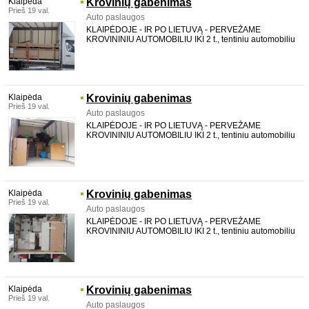
Klaipėda
Krovinių gabenimas
Prieš 19 val.
Auto paslaugos
KLAIPĖDOJE - IR PO LIETUVĄ - PERVEŽAME
KROVININIU AUTOMOBILIU IKI 2 t., tentiniu automobiliu
su LIFTU, galima pakrauti per šoną. TALPINAME iki 20
m3. aukštis 2,2 m plotis 2,12 m ilgis 4,36 m Vežame
baldus, statybines medžiagas, buitinę techniką, medi
Klaipėda
Krovinių gabenimas
Prieš 19 val.
Auto paslaugos
KLAIPĖDOJE - IR PO LIETUVĄ - PERVEŽAME
KROVININIU AUTOMOBILIU IKI 2 t., tentiniu automobiliu
su LIFTU, galima pakrauti per šoną. TALPINAME iki 20
m3. aukštis 2,2 m plotis 2,12 m ilgis 4,36 m Vežame
baldus, statybines medžiagas, buitinę techniką, medi
Klaipėda
Krovinių gabenimas
Prieš 19 val.
Auto paslaugos
KLAIPĖDOJE - IR PO LIETUVĄ - PERVEŽAME
KROVININIU AUTOMOBILIU IKI 2 t., tentiniu automobiliu
su LIFTU, galima pakrauti per šoną. TALPINAME iki 20
m3. aukštis 2,2 m plotis 2,12 m ilgis 4,36 m Vežame
baldus, statybines medžiagas, buitinę techniką, medi
Klaipėda
Krovinių gabenimas
Prieš 19 val.
Auto paslaugos