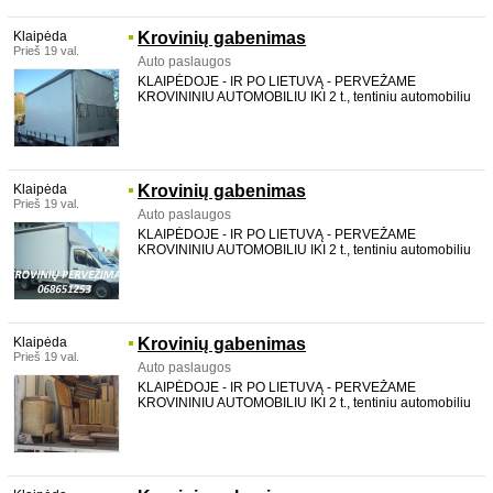
Klaipėda
Krovinių gabenimas
Prieš 19 val.
Auto paslaugos
KLAIPĖDOJE - IR PO LIETUVĄ - PERVEŽAME
KROVININIU AUTOMOBILIU IKI 2 t., tentiniu automobiliu
su LIFTU, galima pakrauti per šoną. TALPINAME iki 20
m3. aukštis 2,2 m plotis 2,12 m ilgis 4,36 m Vežame
baldus, statybines medžiagas, buitinę techniką, medi
Klaipėda
Krovinių gabenimas
Prieš 19 val.
Auto paslaugos
KLAIPĖDOJE - IR PO LIETUVĄ - PERVEŽAME
KROVININIU AUTOMOBILIU IKI 2 t., tentiniu automobiliu
su LIFTU, galima pakrauti per šoną. TALPINAME iki 20
m3. aukštis 2,2 m plotis 2,12 m ilgis 4,36 m Vežame
baldus, statybines medžiagas, buitinę techniką, medi
Klaipėda
Krovinių gabenimas
Prieš 19 val.
Auto paslaugos
KLAIPĖDOJE - IR PO LIETUVĄ - PERVEŽAME
KROVININIU AUTOMOBILIU IKI 2 t., tentiniu automobiliu
su LIFTU, galima pakrauti per šoną. TALPINAME iki 20
m3. aukštis 2,2 m plotis 2,12 m ilgis 4,36 m Vežame
baldus, statybines medžiagas, buitinę techniką, medi