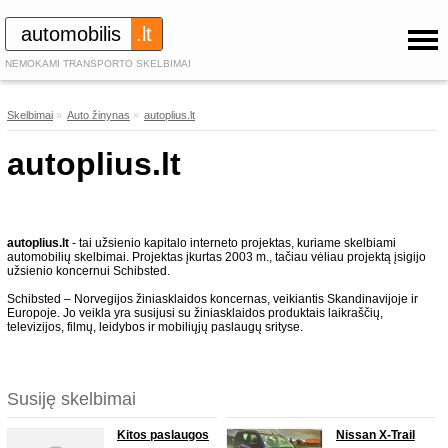
automobilis
.lt
NEMOKAMI TRANSPORTO SKELBIMAI
Skelbimai
»
Auto žinynas
»
autoplius.lt
autoplius.lt
autoplius.lt
- tai užsienio kapitalo interneto projektas, kuriame skelbiami
automobilių skelbimai. Projektas įkurtas 2003 m., tačiau vėliau projektą įsigijo
užsienio koncernui Schibsted.
Schibsted – Norvegijos žiniasklaidos koncernas, veikiantis Skandinavijoje ir
Europoje. Jo veikla yra susijusi su žiniasklaidos produktais laikraščių,
televizijos, filmų, leidybos ir mobiliųjų paslaugų srityse.
Susiję skelbimai
Kitos paslaugos
Nissan X-Trail