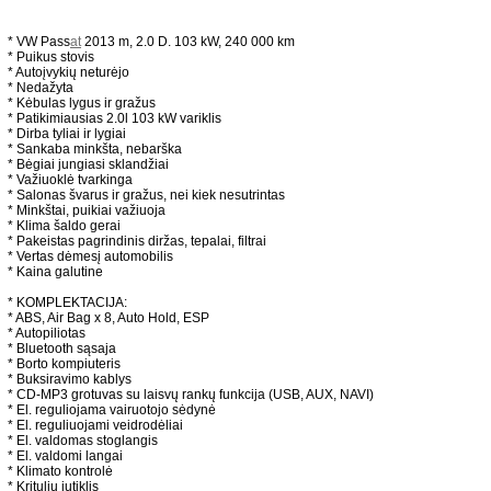
* VW Pass
at
2013 m, 2.0 D. 103 kW, 240 000 km
* Puikus stovis
* Autoįvykių neturėjo
* Nedažyta
* Kėbulas lygus ir gražus
* Patikimiausias 2.0l 103 kW variklis
* Dirba tyliai ir lygiai
* Sankaba minkšta, nebarška
* Bėgiai jungiasi sklandžiai
* Važiuoklė tvarkinga
* Salonas švarus ir gražus, nei kiek nesutrintas
* Minkštai, puikiai važiuoja
* Klima šaldo gerai
* Pakeistas pagrindinis diržas, tepalai, filtrai
* Vertas dėmesį automobilis
* Kaina galutine
* KOMPLEKTACIJA:
* ABS, Air Bag x 8, Auto Hold, ESP
* Autopiliotas
* Bluetooth sąsaja
* Borto kompiuteris
* Buksiravimo kablys
* CD-MP3 grotuvas su laisvų rankų funkcija (USB, AUX, NAVI)
* El. reguliojama vairuotojo sėdynė
* El. reguliuojami veidrodėliai
* El. valdomas stoglangis
* El. valdomi langai
* Klimato kontrolė
* Kritulių jutiklis