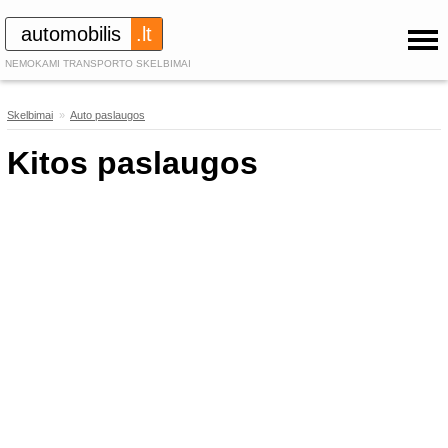
automobilis
.lt
NEMOKAMI TRANSPORTO SKELBIMAI
Skelbimai
»
Auto paslaugos
312
Kitos paslaugos