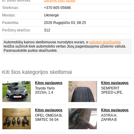
El. pašto adresas:
parašyk man laišką
Telefonas:
+370 605 05686
Miestas:
Ukmergė
Paskelbta:
2026 Rugpjūčio 03, 08:25
Peržiūrų skaičius:
312
Automobilių kainos skelbimuose nurodytos eurais, o
valiutos skaičiuoklė
leidžia sužinoti kiek automobilis vertas Jūsų pageidaujama užsienio valiuta.
Pasinaudokite puikia skaičiuokle.
Kiti šios kategorijos skelbimai
Kitos paslaugos
Kitos paslaugos
Toyota Yaris
SEMPERIT
2015m, 1.4
SPEED-LIFE,
dyzelis, 66 kW,
VASARINĖ
230 000 km. Tai -
PADANGA
išskirtinė
205/55 R16 , 1
galimybė įsigyti
vnt., 10.
Kitos paslaugos
Kitos paslaugos
itin saugomą ir
OPEL OMEGA B,
ASTRA H,
mylėtą Toyota
SIMTEC 56 04
ZAFIRA B
Yaris modelį,
SIEMENS
GALINIŲ
kuris ką tik
GM***5WK9070,
DURELIŲ
pasiekė Lietuvą
ŠIAULIAI
LAIDAI, ŠIAULIAI