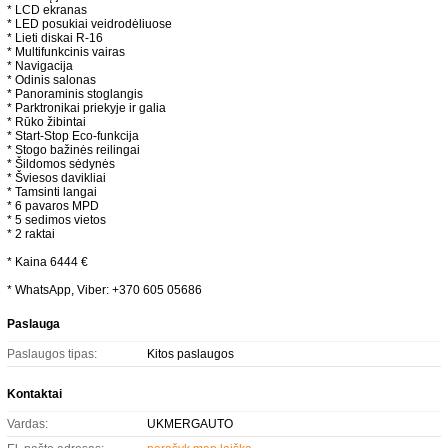
* LCD ekranas
* LED posukiai veidrodėliuose
* Lieti diskai R-16
* Multifunkcinis vairas
* Navigacija
* Odinis salonas
* Panoraminis stoglangis
* Parktronikai priekyje ir galia
* Rūko žibintai
* Start-Stop Eco-funkcija
* Stogo bažinės reilingai
* Šildomos sėdynės
* Šviesos davikliai
* Tamsinti langai
* 6 pavaros MPD
* 5 sedimos vietos
* 2 raktai
* Kaina 6444 €
* WhatsApp, Viber: +370 605 05686
Paslauga
Paslaugos tipas:
Kitos paslaugos
Kontaktai
Vardas:
UKMERGAUTO