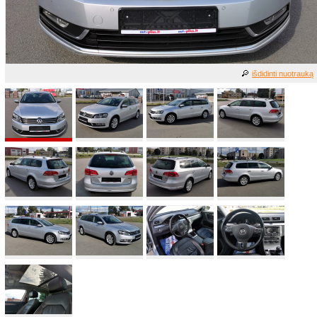
išdidinti nuotrauką