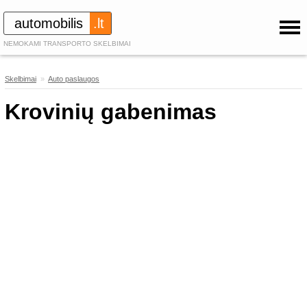
automobilis
.lt
NEMOKAMI TRANSPORTO SKELBIMAI
Skelbimai
»
Auto paslaugos
489
Krovinių gabenimas