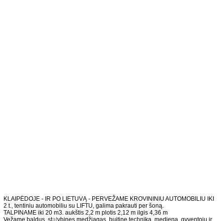
KLAIPĖDOJE - IR PO LIETUVĄ - PERVEŽAME KROVININIU AUTOMOBILIU IKI
2 t., tentiniu automobiliu su LIFTU, galima pakrauti per šoną.
TALPINAME iki 20 m3. aukštis 2,2 m plotis 2,12 m ilgis 4,36 m
Vežame baldus, st
at
ybines medžiagas, buitinę techniką, medieną, gyventojų ir