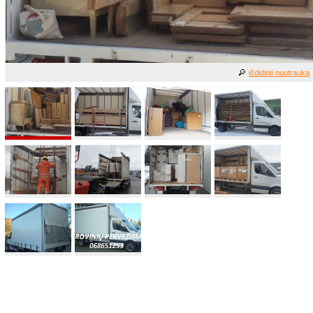
išdidinti nuotrauką