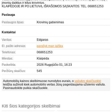
įmonių daiktus ir kitus krovinius.
KLAIPĖDOJE IR PO LIETUVĄ. IŠRAŠOMOS SĄSKAITOS. TEL. 068651253
Paslauga
Paslaugos tipas:
Krovinių gabenimas
Kontaktai
Vardas:
Edgaras
El. pašto adresas:
parašyk man laišką
Telefonas:
068651253
Miestas:
Klaipėda
Paskelbta:
2026 Rugpjūčio 01, 16:23
Peržiūrų skaičius:
545
Automobilių kainos skelbimuose nurodytos eurais, o
valiutos skaičiuoklė
leidžia sužinoti kiek automobilis vertas Jūsų pageidaujama užsienio valiuta.
Pasinaudokite puikia skaičiuokle.
Kiti šios kategorijos skelbimai