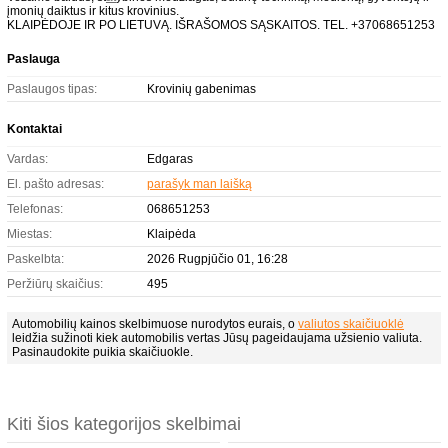
įmonių daiktus ir kitus krovinius.
KLAIPĖDOJE IR PO LIETUVĄ. IŠRAŠOMOS SĄSKAITOS. TEL. +37068651253
Paslauga
Paslaugos tipas:
Krovinių gabenimas
Kontaktai
Vardas:
Edgaras
El. pašto adresas:
parašyk man laišką
Telefonas:
068651253
Miestas:
Klaipėda
Paskelbta:
2026 Rugpjūčio 01, 16:28
Peržiūrų skaičius:
495
Automobilių kainos skelbimuose nurodytos eurais, o
valiutos skaičiuoklė
leidžia sužinoti kiek automobilis vertas Jūsų pageidaujama užsienio valiuta.
Pasinaudokite puikia skaičiuokle.
Kiti šios kategorijos skelbimai