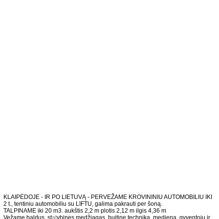
KLAIPĖDOJE - IR PO LIETUVĄ - PERVEŽAME KROVININIU AUTOMOBILIU IKI
2 t., tentiniu automobiliu su LIFTU, galima pakrauti per šoną.
TALPINAME iki 20 m3. aukštis 2,2 m plotis 2,12 m ilgis 4,36 m
Vežame baldus, st
at
ybines medžiagas, buitinę techniką, medieną, gyventojų ir