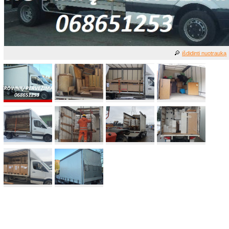
išdidinti nuotrauką