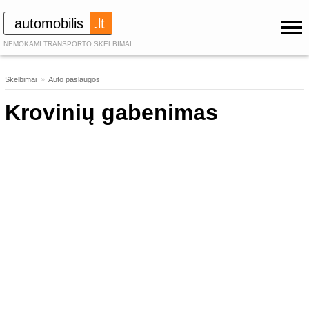
automobilis
.lt
NEMOKAMI TRANSPORTO SKELBIMAI
Skelbimai
»
Auto paslaugos
443
Krovinių gabenimas