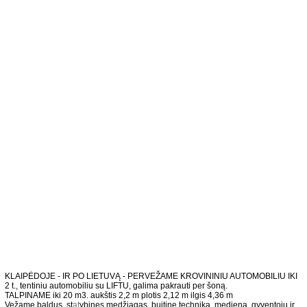
KLAIPĖDOJE - IR PO LIETUVĄ - PERVEŽAME KROVININIU AUTOMOBILIU IKI
2 t., tentiniu automobiliu su LIFTU, galima pakrauti per šoną.
TALPINAME iki 20 m3. aukštis 2,2 m plotis 2,12 m ilgis 4,36 m
Vežame baldus, st
at
ybines medžiagas, buitinę techniką, medieną, gyventojų ir