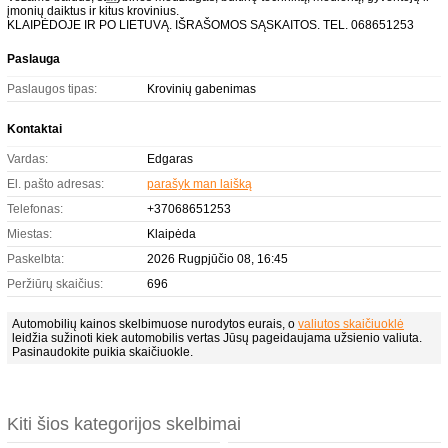
įmonių daiktus ir kitus krovinius.
KLAIPĖDOJE IR PO LIETUVĄ. IŠRAŠOMOS SĄSKAITOS. TEL. 068651253
Paslauga
Paslaugos tipas:
Krovinių gabenimas
Kontaktai
Vardas:
Edgaras
El. pašto adresas:
parašyk man laišką
Telefonas:
+37068651253
Miestas:
Klaipėda
Paskelbta:
2026 Rugpjūčio 08, 16:45
Peržiūrų skaičius:
696
Automobilių kainos skelbimuose nurodytos eurais, o
valiutos skaičiuoklė
leidžia sužinoti kiek automobilis vertas Jūsų pageidaujama užsienio valiuta.
Pasinaudokite puikia skaičiuokle.
Kiti šios kategorijos skelbimai