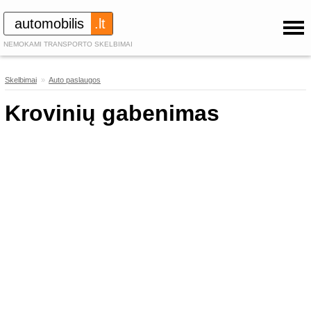
automobilis
.lt
NEMOKAMI TRANSPORTO SKELBIMAI
Skelbimai
»
Auto paslaugos
646
Krovinių gabenimas