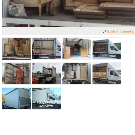
išdidinti nuotrauką