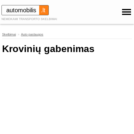
automobilis
.lt
NEMOKAMI TRANSPORTO SKELBIMAI
Skelbimai
»
Auto paslaugos
136
Krovinių gabenimas