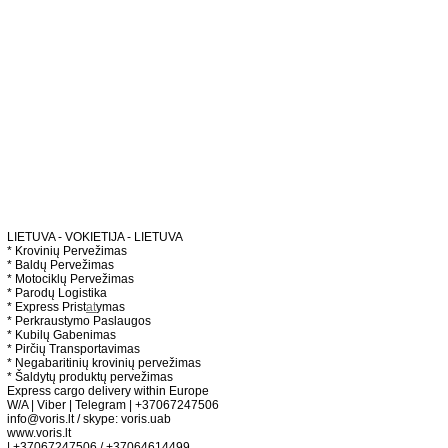
LIETUVA - VOKIETIJA - LIETUVA
* Krovinių Pervežimas
* Baldų Pervežimas
* Motociklų Pervežimas
* Parodų Logistika
* Express Prist
at
ymas
* Perkraustymo Paslaugos
* Kubilų Gabenimas
* Pirčių Transportavimas
* Negabaritinių krovinių pervežimas
* Šaldytų produktų pervežimas
Express cargo delivery within Europe
W/A | Viber | Telegram | +37067247506
info@voris.lt / skype: voris.uab
www.voris.lt
| +37067247506 / +37064614499