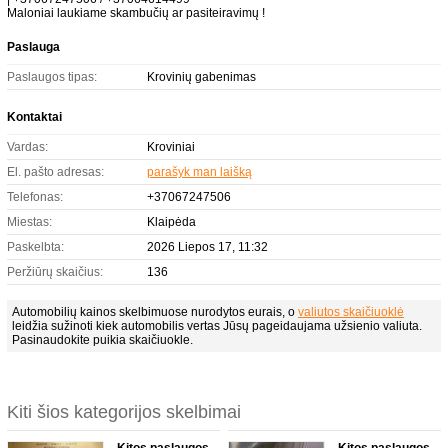
Maloniai laukiame skambučių ar pasiteiravimų !
Paslauga
Paslaugos tipas:
Krovinių gabenimas
Kontaktai
Vardas:
Kroviniai
El. pašto adresas:
parašyk man laišką
Telefonas:
+37067247506
Miestas:
Klaipėda
Paskelbta:
2026 Liepos 17, 11:32
Peržiūrų skaičius:
136
Automobilių kainos skelbimuose nurodytos eurais, o
valiutos skaičiuoklė
leidžia sužinoti kiek automobilis vertas Jūsų pageidaujama užsienio valiuta.
Pasinaudokite puikia skaičiuokle.
Kiti šios kategorijos skelbimai