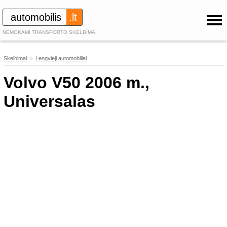
automobilis
.lt
NEMOKAMI TRANSPORTO SKELBIMAI
Skelbimai
»
Lengvieji automobiliai
240
Volvo V50 2006 m.,
Universalas