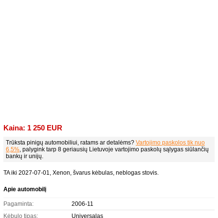
Kaina: 1 250 EUR
Trūksta pinigų automobiliui, ratams ar detalėms?
Vartojimo paskolos tik nuo
6,5%
, palygink tarp 8 geriausių Lietuvoje vartojimo paskolų sąlygas siūlančių
bankų ir unijų.
TA iki 2027-07-01, Xenon, švarus kėbulas, neblogas stovis.
Apie automobilį
Pagaminta:
2006-11
Kėbulo tipas:
Universalas