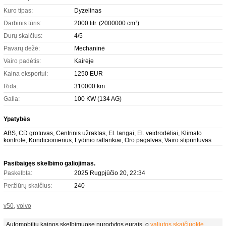
Kuro tipas:
Dyzelinas
Darbinis tūris:
2000 litr. (2000000 cm³)
Durų skaičius:
4/5
Pavarų dėžė:
Mechaninė
Vairo padėtis:
Kairėje
Kaina eksportui:
1250 EUR
Rida:
310000 km
Galia:
100 KW (134 AG)
Ypatybės
ABS, CD grotuvas, Centrinis užraktas, El. langai, El. veidrodėliai, Klimato
kontrolė, Kondicionierius, Lydinio ratlankiai, Oro pagalvės, Vairo stiprintuvas
Pasibaigęs skelbimo galiojimas.
Paskelbta:
2025 Rugpjūčio 20, 22:34
Peržiūrų skaičius:
240
v50
,
volvo
Automobilių kainos skelbimuose nurodytos eurais, o
valiutos skaičiuoklė