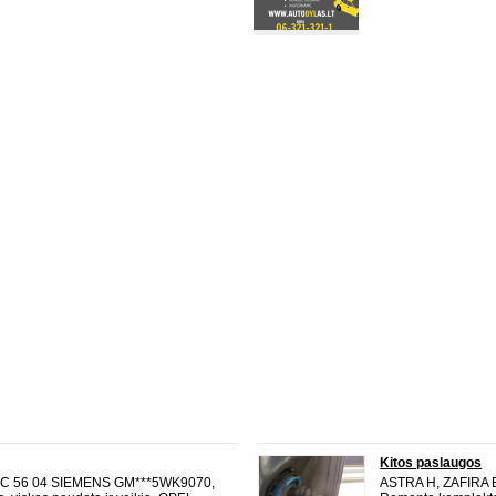
Kitos paslaugos
C 56 04 SIEMENS GM***5WK9070,
ASTRA H, ZAFIRA 