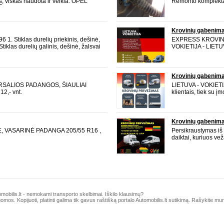
, viskas naudota ir veikia. OPEL
Remonto komplektas 
ibinto el. armatūra bagažinės
remontui. 35,- Ti
,- 2. Žibinto el. armatūra bagažinės
komplekte: ypač lan
,- 3.
laidų sujungėjai t
Krovinių gabenim
 1. Stiklas durelių priekinis, dešinė,
EXPRESS KROVINI
Stiklas durelių galinis, dešinė, žalsvai
VOKIETIJA - LIETU
ėlis keleivio, stiklas apdaila, šildomas,
iki adreso. Teikiam
is vairuotojo, tik apdaila,
paslaugas iš Lietuvos
Express krovinių p
Krovinių gabenim
RSALIOS PADANGOS, ŠIAULIAI
LIETUVA - VOKIETIJ
12,- vnt.
klientais, tiek su 
transportavimo ir e
užsienyje, perveža
įrenginių. 370672
Krovinių gabenim
, VASARINĖ PADANGA 205/55 R16 ,
Persikraustymas iš / 
daiktai, kuriuos ve
knygos, baldai, bui
instrumentai. Viskas
obilis.lt - nemokami transporto skelbimai. Iškilo klausimų?
mos. Kopijuoti, platinti galima tik gavus raštišką portalo Automobilis.lt sutikimą. Rašykite mum