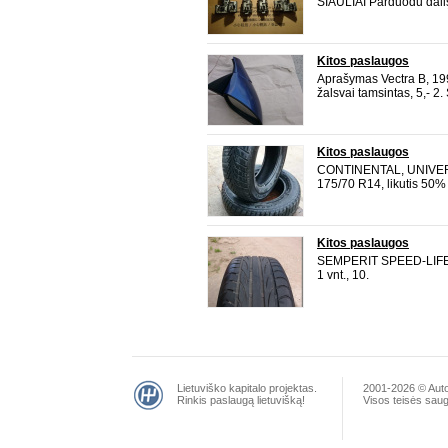
ŠIAULIAI Parduodu dalis
OMEGA B, sedanas : 1. Ž
dangčio, kairė, 5032 , 5
dangčio, dešinė, 5033 , 5
Kitos paslaugos
Aprašymas Vectra B, 1996
žalsvai tamsintas, 5,- 2. 
tamsintas, 5,- 3. Veidrod
dešinė, 10,- 4. Veidrodėl
Kitos paslaugos
CONTINENTAL, UNIVE
175/70 R14, likutis 50% 
Kitos paslaugos
SEMPERIT SPEED-LIFE
1 vnt., 10.
Lietuviško kapitalo projektas.
2001-2026 © Autom
Rinkis paslaugą lietuvišką!
Visos teisės saugo