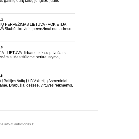
galinių durų laidų jungties į duris
nka OPEL ASTRA H, OPEL ZAFIRA B.
kstūs daugiagysliai laidai su antgaliais
ermovamzdeliai R
as
Ų PERVEŽIMAS LIETUVA - VOKIETIJA
VA Skubūs krovinių pervežimai nuo adreso
e profesionalias express krovinių pervežimo
 į Vokietiją ir iš Vokietijos į Lietuvą.
e
as
A - LIETUVA dirbame tiek su privačiais
įmonėmis. Mes siūlome perkraustymo,
kspedijavimo paslaugas visoje Lietuvoje ir
me nuo mažų krovinių iki stambių gamybos
as
į Baltijos šalių į / iš Vokietiją Asmeniniai
žame. Drabužiai dėžėse, virtuvės reikmenys,
tinė technika, dviračiai, vežimėliai, menas,
, kas telpa ant Euro-paletės ir praei
s info[et]automobilis.lt