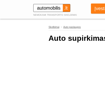
automobilis
.lt
Įvest
NEMOKAMI TRANSPORTO SKELBIMAI
Skelbimai
»
Auto paslaugos
203
Auto supirkima