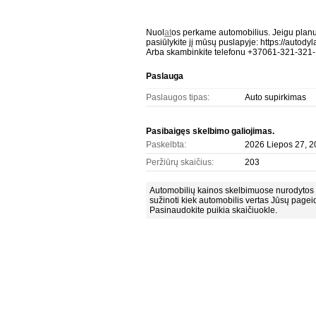
Nuol
at
os perkame automobilius. Jeigu planu
pasiūlykite jį mūsų puslapyje: https://autodyla
Arba skambinkite telefonu +37061-321-321-1. 
Paslauga
Paslaugos tipas:
Auto supirkimas
Pasibaigęs skelbimo galiojimas.
Paskelbta:
2026 Liepos 27, 2
Peržiūrų skaičius:
203
Automobilių kainos skelbimuose nurodytos 
sužinoti kiek automobilis vertas Jūsų pagei
Pasinaudokite puikia skaičiuokle.