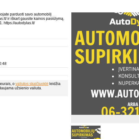
ojate parduoti savo automobilį
s.lt/ ir iškart gausite kainos pasiūlymą.
https://autodylas.lt/
0:48
eurais, o
valiutos skaičiuoklė
leidžia
daujama užsienio valiuta.