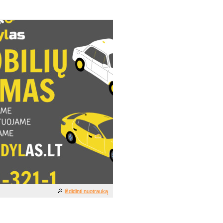
išdidinti nuotrauką