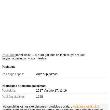
Perku auto
mobilius iki 300 euru gali buti be tech.siulyti bet koki
varyjanta.vaziuoju i visus miestus
Paslauga
Paslaugos tipas:
Auto supirkimas
Pasibaigęs skelbimo galiojimas.
Paskelbta:
2017 Vasario 17, 11:16
Peržiūrų skaičius:
1925
Automobilių kainos skelbimuose nurodytos eurais, o
valiutos skaičiuoklė