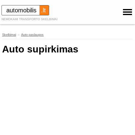
automobilis
.lt
NEMOKAMI TRANSPORTO SKELBIMAI
Skelbimai
»
Auto paslaugos
314
Auto supirkimas