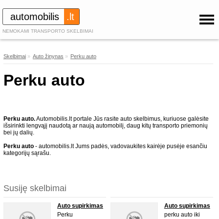
automobilis
.lt
NEMOKAMI TRANSPORTO SKELBIMAI
Skelbimai
»
Auto žinynas
»
Perku auto
Perku auto
Perku auto.
Automobilis.lt portale Jūs rasite auto skelbimus, kuriuose galėsite
išsirinkti lengvąjį naudotą ar naują automobilį, daug kitų transporto priemonių
bei jų dalių.
Perku auto
- automobilis.lt Jums padės, vadovaukites kairėje pusėje esančiu
kategorijų sąrašu.
Susiję skelbimai
Auto supirkimas
Auto supirkimas
Perku
perku auto iki