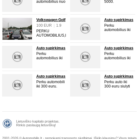
automobilius nuo
5000.
100 iki 3000
siulinti be teh
apziuros gali buti
nevazuojantis.
Volkswagen Golf
Auto supirkimas
1998 m.,
100 EUR
|
1.9
Perku
Hečbekas
litr.
automobilius iki
PERKU
300 euru soulyti
AUTOMOBILIUS,BET
savo varyjantus
KOKIO STOVIO
vaziuoju ir i kitus
SIŪLYKIT
miestus.
Auto supirkimas
Auto supirkimas
ĮVAIRIUS
VARIANTUS.
Perku
Perku
automobilius iki
automobilius iki
300 euru gali buti
300 euru gali buti
be te ta ir taip
be tech.siulyti bet
toliau.
koki
varyjanta.vaziuoju
Auto supirkimas
Auto supirkimas
i visus miestus.
Perku automobili
Perku auto iki
iki 300 euru.
300 euru siulyti
visus varyjantus.
Lietuviško kapitalo projektas.
Rinkis paslaugą lietuvišką!
2001-2026 © Automobilis.lt - nemokami transporto skelbimai. Iškilo klausimų?
Visos teisės