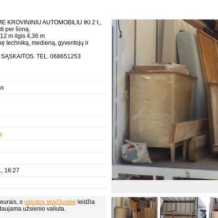
 KROVININIU AUTOMOBILIU IKI 2 t.,
ti per šoną.
12 m ilgis 4,36 m
nę techniką, medieną, gyventojų ir
SĄSKAITOS. TEL. 068651253
as
ą
, 16:27
eurais, o
valiutos skaičiuoklė
leidžia
daujama užsienio valiuta.