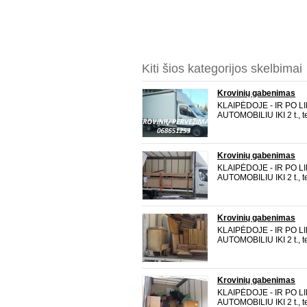
Kiti šios kategorijos skelbimai
Krovinių gabenimas
KLAIPĖDOJE - IR PO 
AUTOMOBILIU IKI 2 t., t
pakrauti per šoną. TALP
2,12 m ilgis 4,36 m Vež
buitinę techniką, medi
Krovinių gabenimas
KLAIPĖDOJE - IR PO 
AUTOMOBILIU IKI 2 t., t
pakrauti per šoną. TALP
2,12 m ilgis 4,36 m Vež
buitinę techniką, medi
Krovinių gabenimas
KLAIPĖDOJE - IR PO 
AUTOMOBILIU IKI 2 t., t
pakrauti per šoną. TALP
2,12 m ilgis 4,36 m Vež
buitinę techniką, medi
Krovinių gabenimas
KLAIPĖDOJE - IR PO 
AUTOMOBILIU IKI 2 t., t