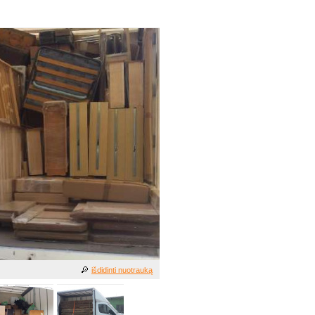
išdidinti nuotrauką