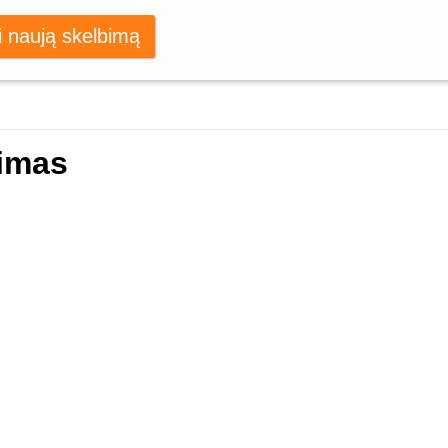
i naują skelbimą
imas