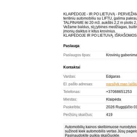
KLAIPĖDOJE - IR PO LIETUVĄ - PERVEŽAME
tentiniu automobiliu su LIFTU, galima pakrau
TALPINAME iki 20 m3. aukštis 2,2 m plotis 2,
Vežame baldus, st
at
ybines medžiagas, buiti
įmonių daiktus ir kitus krovinius.
KLAIPĖDOJE IR PO LIETUVĄ. IŠRAŠOMOS 
Paslauga
Paslaugos tipas:
Krovinių gabenim
Kontaktai
Vardas:
Edgaras
El. pašto adresas:
parašyk man laišk
Telefonas:
+37068651253
Miestas:
Klaipėda
Paskelbta:
2026 Rugpjūčio 01
Peržiūrų skaičius:
419
Automobilių kainos skelbimuose nurodytos 
sužinoti kiek automobilis vertas Jūsų pagei
Pasinaudokite puikia skaičiuokle.