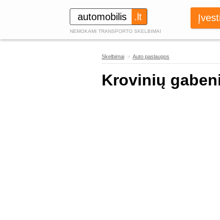
automobilis
.lt
Įvest
NEMOKAMI TRANSPORTO SKELBIMAI
Skelbimai
»
Auto paslaugos
393
Krovinių gaben