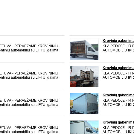
Krovinių gabenim
LIETUVĄ - PERVEŽAME KROVININIU
KLAIPĖDOJE - IR
entiniu automobiliu su LIFTU, galima
AUTOMOBILIU IKI 2 
INAME iki 20 m3. aukštis 2,2 m plotis
pakrauti per šoną. 
ame baldus, statybines medžiagas,
2,12 m ilgis 4,36 
buitinę techniką, m
Krovinių gabenim
LIETUVĄ - PERVEŽAME KROVININIU
KLAIPĖDOJE - IR
entiniu automobiliu su LIFTU, galima
AUTOMOBILIU IKI 2 
INAME iki 20 m3. aukštis 2,2 m plotis
pakrauti per šoną. 
ame baldus, statybines medžiagas,
2,12 m ilgis 4,36 
buitinę techniką, m
Krovinių gabenim
LIETUVĄ - PERVEŽAME KROVININIU
KLAIPĖDOJE - IR
entiniu automobiliu su LIFTU, galima
AUTOMOBILIU IKI 2 
INAME iki 20 m3. aukštis 2,2 m plotis
pakrauti per šoną. 
ame baldus, statybines medžiagas,
2,12 m ilgis 4,36 
buitinę techniką, m
Krovinių gabenim
LIETUVĄ - PERVEŽAME KROVININIU
KLAIPĖDOJE - IR
entiniu automobiliu su LIFTU, galima
AUTOMOBILIU IKI 2 