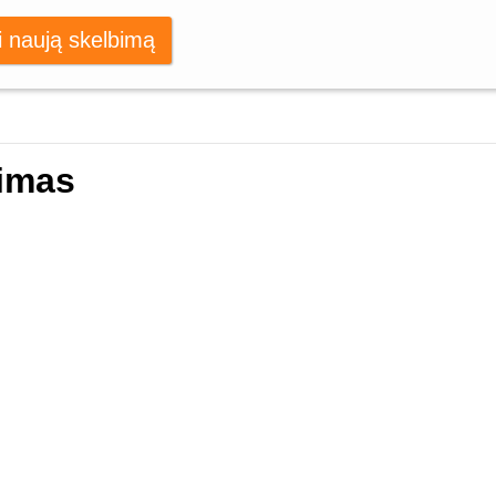
i naują skelbimą
imas