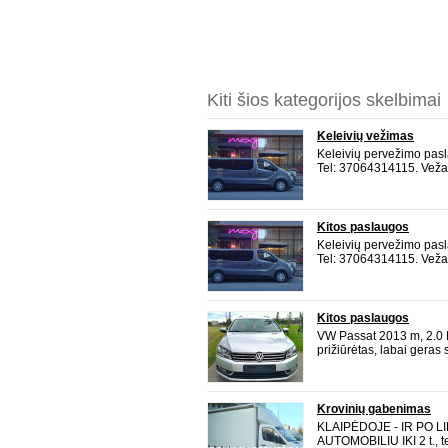
Kiti šios kategorijos skelbimai
Keleivių vežimas
Keleivių pervežimo pasla
Tel: 37064314115. Veža
mikroautobusu (8-ietos 1
( 3-ietos 1 vairuotojas) 
krikštynos, merg
Kitos paslaugos
Keleivių pervežimo pasla
Tel: 37064314115. Veža
mikroautobusu (8-ietos 1
( 3-ietos 1 vairuotojas) 
krikštynos, merg
Kitos paslaugos
VW Passat 2013 m, 2.0 
prižiūrėtas, labai geras 
Kebulas lygus, be defek
dyzelinis variklis * Dirba 
purkšt
Krovinių gabenimas
KLAIPĖDOJE - IR PO 
AUTOMOBILIU IKI 2 t., t