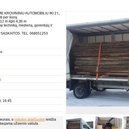
 KROVININIU AUTOMOBILIU IKI 2 t.,
ti per šoną.
12 m ilgis 4,36 m
nę techniką, medieną, gyventojų ir
SĄSKAITOS. TEL. 068651253
as
ą
, 16:45
eurais, o
valiutos skaičiuoklė
leidžia
daujama užsienio valiuta.