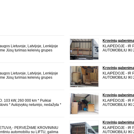
Krovinių gabenim
ugos Lietuvoje, Latvijoje, Lenkijoje
KLAIPĖDOJE - IR
me Jūsų turimas keleivių grupes
AUTOMOBILIU IKI 2 
 vairuotojas) ir lengvuoju automobiliu
pakrauti per šoną. 
įvairiomis progomis (vestuvės,
2,12 m ilgis 4,36 
buitinę techniką, m
Krovinių gabenim
ugos Lietuvoje, Latvijoje, Lenkijoje
KLAIPĖDOJE - IR
me Jūsų turimas keleivių grupes
AUTOMOBILIU IKI 2 
 vairuotojas) ir lengvuoju automobiliu
pakrauti per šoną. 
įvairiomis progomis (vestuvės,
2,12 m ilgis 4,36 
buitinę techniką, m
Krovinių gabenim
D. 103 kW, 260 000 km * Puikiai
KLAIPĖDOJE - IR
stovis * Autoįvykių neturėjo, nedažyta *
AUTOMOBILIU IKI 2 
tu * Patikimiausias 2.0l 103 kW
pakrauti per šoną. 
tyliai ir lygiai * Paprastesni ir pigesni
2,12 m ilgis 4,36 
buitinę techniką, m
Krovinių gabenim
LIETUVĄ - PERVEŽAME KROVININIU
KLAIPĖDOJE - IR
entiniu automobiliu su LIFTU, galima
AUTOMOBILIU IKI 2 