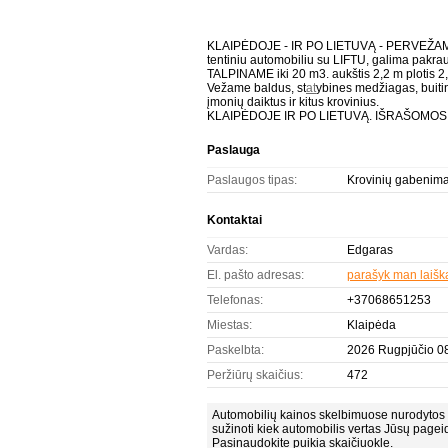
KLAIPĖDOJE - IR PO LIETUVĄ - PERVEŽAME
tentiniu automobiliu su LIFTU, galima pakrau
TALPINAME iki 20 m3. aukštis 2,2 m plotis 2,
Vežame baldus, st
at
ybines medžiagas, buiti
įmonių daiktus ir kitus krovinius.
KLAIPĖDOJE IR PO LIETUVĄ. IŠRAŠOMOS 
Paslauga
Paslaugos tipas:
Krovinių gabenim
Kontaktai
Vardas:
Edgaras
El. pašto adresas:
parašyk man laišk
Telefonas:
+37068651253
Miestas:
Klaipėda
Paskelbta:
2026 Rugpjūčio 08
Peržiūrų skaičius:
472
Automobilių kainos skelbimuose nurodytos 
sužinoti kiek automobilis vertas Jūsų pagei
Pasinaudokite puikia skaičiuokle.