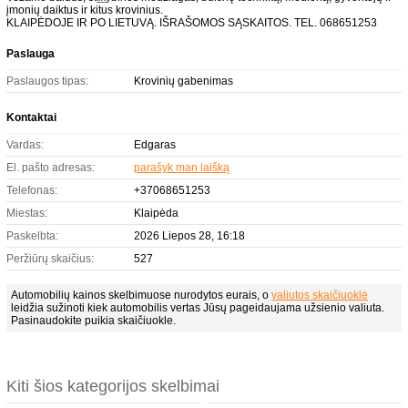
įmonių daiktus ir kitus krovinius.
KLAIPĖDOJE IR PO LIETUVĄ. IŠRAŠOMOS SĄSKAITOS. TEL. 068651253
Paslauga
Paslaugos tipas:
Krovinių gabenimas
Kontaktai
Vardas:
Edgaras
El. pašto adresas:
parašyk man laišką
Telefonas:
+37068651253
Miestas:
Klaipėda
Paskelbta:
2026 Liepos 28, 16:18
Peržiūrų skaičius:
527
Automobilių kainos skelbimuose nurodytos eurais, o
valiutos skaičiuoklė
leidžia sužinoti kiek automobilis vertas Jūsų pageidaujama užsienio valiuta.
Pasinaudokite puikia skaičiuokle.
Kiti šios kategorijos skelbimai