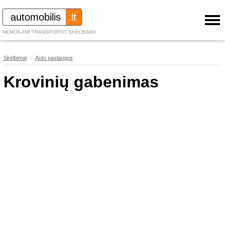
automobilis
.lt
NEMOKAMI TRANSPORTO SKELBIMAI
Skelbimai
»
Auto paslaugos
490
Krovinių gabenimas