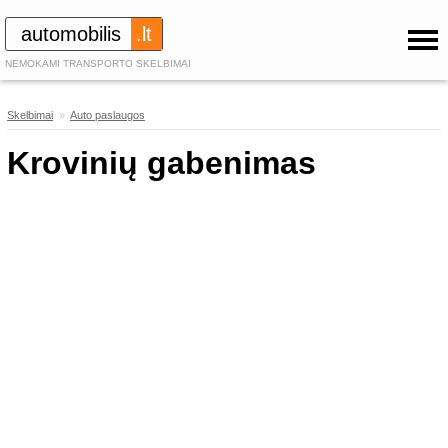
automobilis
.lt
NEMOKAMI TRANSPORTO SKELBIMAI
Skelbimai
»
Auto paslaugos
421
Krovinių gabenimas