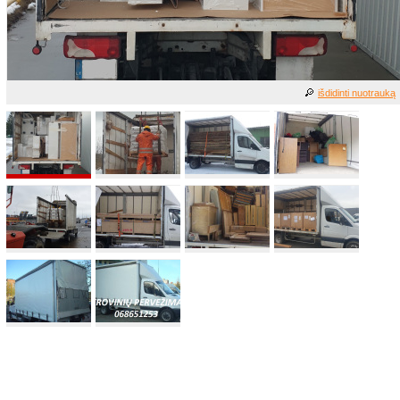
išdidinti nuotrauką