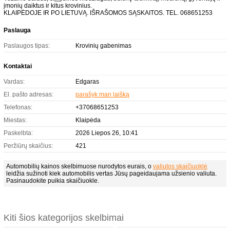
įmonių daiktus ir kitus krovinius.
KLAIPĖDOJE IR PO LIETUVĄ. IŠRAŠOMOS SĄSKAITOS. TEL. 068651253
Paslauga
Paslaugos tipas:
Krovinių gabenimas
Kontaktai
Vardas:
Edgaras
El. pašto adresas:
parašyk man laišką
Telefonas:
+37068651253
Miestas:
Klaipėda
Paskelbta:
2026 Liepos 26, 10:41
Peržiūrų skaičius:
421
Automobilių kainos skelbimuose nurodytos eurais, o
valiutos skaičiuoklė
leidžia sužinoti kiek automobilis vertas Jūsų pageidaujama užsienio valiuta.
Pasinaudokite puikia skaičiuokle.
Kiti šios kategorijos skelbimai