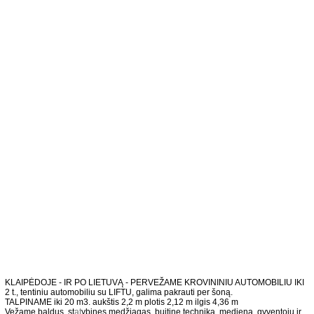
KLAIPĖDOJE - IR PO LIETUVĄ - PERVEŽAME KROVININIU AUTOMOBILIU IKI
2 t., tentiniu automobiliu su LIFTU, galima pakrauti per šoną.
TALPINAME iki 20 m3. aukštis 2,2 m plotis 2,12 m ilgis 4,36 m
Vežame baldus, st
at
ybines medžiagas, buitinę techniką, medieną, gyventojų ir