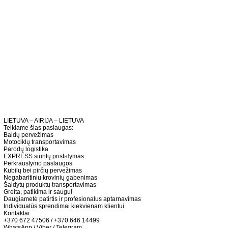
LIETUVA – AIRIJA – LIETUVA
Teikiame šias paslaugas:
Baldų pervežimas
Motociklų transportavimas
Parodų logistika
EXPRESS siuntų prist
at
ymas
Perkraustymo paslaugos
Kubilų bei pirčių pervežimas
Negabaritinių krovinių gabenimas
Šaldytų produktų transportavimas
Greita, patikima ir saugu!
Daugiametė patirtis ir profesionalus aptarnavimas
Individualūs sprendimai kiekvienam klientui
Kontaktai:
+370 672 47506 / +370 646 14499
WhatsApp / Viber / Telegram