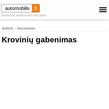
automobilis
.lt
NEMOKAMI TRANSPORTO SKELBIMAI
Skelbimai
»
Auto paslaugos
183
Krovinių gabenimas