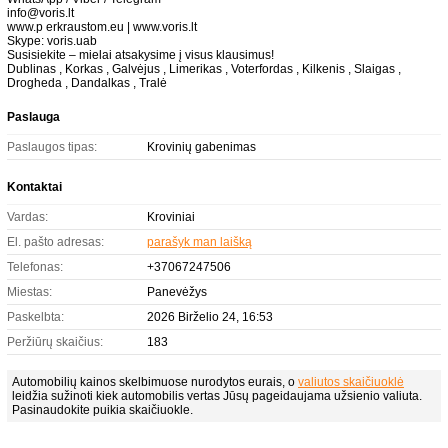
info@voris.lt
www.p erkraustom.eu | www.voris.lt
Skype: voris.uab
Susisiekite – mielai atsakysime į visus klausimus!
Dublinas , Korkas , Galvėjus , Limerikas , Voterfordas , Kilkenis , Slaigas ,
Drogheda , Dandalkas , Tralė
Paslauga
Paslaugos tipas:
Krovinių gabenimas
Kontaktai
Vardas:
Kroviniai
El. pašto adresas:
parašyk man laišką
Telefonas:
+37067247506
Miestas:
Panevėžys
Paskelbta:
2026 Birželio 24, 16:53
Peržiūrų skaičius:
183
Automobilių kainos skelbimuose nurodytos eurais, o
valiutos skaičiuoklė
leidžia sužinoti kiek automobilis vertas Jūsų pageidaujama užsienio valiuta.
Pasinaudokite puikia skaičiuokle.