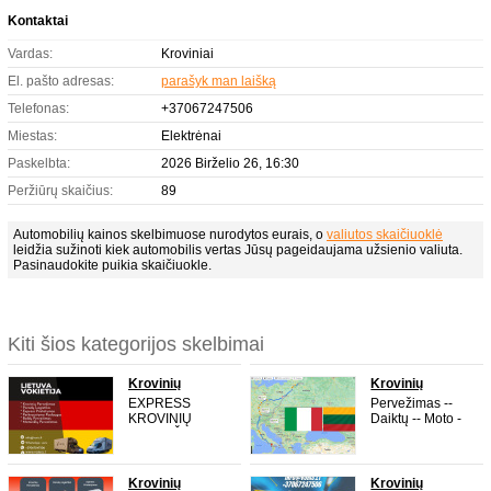
Kontaktai
Vardas:
Kroviniai
El. pašto adresas:
parašyk man laišką
Telefonas:
+37067247506
Miestas:
Elektrėnai
Paskelbta:
2026 Birželio 26, 16:30
Peržiūrų skaičius:
89
Automobilių kainos skelbimuose nurodytos eurais, o
valiutos skaičiuoklė
leidžia sužinoti kiek automobilis vertas Jūsų pageidaujama užsienio valiuta.
Pasinaudokite puikia skaičiuokle.
Kiti šios kategorijos skelbimai
Krovinių
Krovinių
gabenimas
gabenimas
EXPRESS
Pervežimas --
KROVINIŲ
Daiktų -- Moto -
PERVEŽIMAS
Krovinių
LIETUVA -
pervežimas --
VOKIETIJA
PERKRAUSTYM
VOKIETIJA -
AS -- Italija --
Krovinių
Krovinių