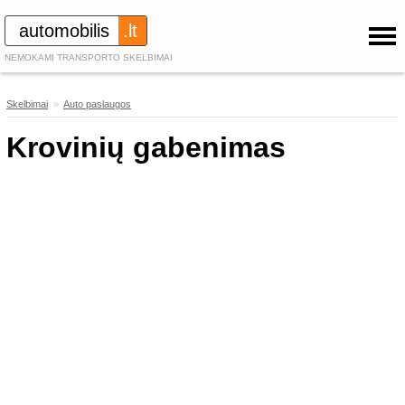
automobilis
.lt
NEMOKAMI TRANSPORTO SKELBIMAI
Skelbimai
»
Auto paslaugos
89
Krovinių gabenimas