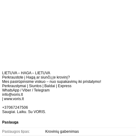
LIETUVA – HAGA – LIETUVA
Perkraustote į Hagą ar siunči
at
e krovinį?
Mes pasirūpinsime viskuo – nuo supakavimų iki pristatymo!
Perkraustymai | Siuntos | Baldai | Express
WhatsApp / Viber / Telegram
info@voris.lt
| www.voris.lt
+37067247506
Saugiai. Laiku. Su VORIS.
Paslauga
Paslaugos tipas:
Krovinių gabenimas