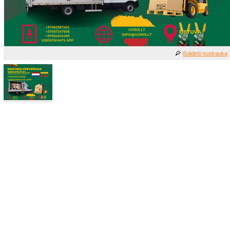
išdidinti nuotrauką